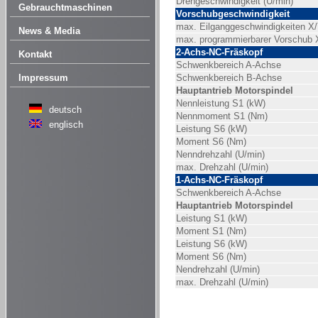
Drehgeschwindigkeit (U/min)
Gebrauchtmaschinen
Vorschubgeschwindigkeit
max. Eilganggeschwindigkeiten X/
News & Media
max. programmierbarer Vorschub 
2-Achs-NC-Fräskopf
Kontakt
Schwenkbereich A-Achse
Impressum
Schwenkbereich B-Achse
Hauptantrieb Motorspindel
Nennleistung S1 (kW)
deutsch
Nennmoment S1 (Nm)
englisch
Leistung S6 (kW)
Moment S6 (Nm)
Nenndrehzahl (U/min)
max. Drehzahl (U/min)
1-Achs-NC-Fräskopf
Schwenkbereich A-Achse
Hauptantrieb Motorspindel
Leistung S1 (kW)
Moment S1 (Nm)
Leistung S6 (kW)
Moment S6 (Nm)
Nendrehzahl (U/min)
max. Drehzahl (U/min)