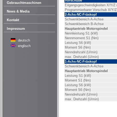
Vorschübe
Gebrauchtmaschinen
Eilgangsgeschwindigkeiten X/Y/Z 
Programmierbarer Vorschub X/Y/Z
News & Media
2-Achs-NC-Fräskopf
Schwenkbereich A-Achse
Kontakt
Schwenkbereich B-Achse
Impressum
Hauptantrieb Motorspindel
Nennleistung S1 (kW)
Nennmoment S1 (Nm)
deutsch
Leistung S6 (kW)
englisch
Moment S6 (Nm)
Nenndrehzahl (U/min)
max. Drehzahl (U/min)
1-Achs-NC-Fräskopf
Schwenkbereich A-Achse
Hauptantrieb Motorspindel
Leistung S1 (kW)
Moment S1 (Nm)
Leistung S6 (kW)
Moment S6 (Nm)
Nenndrehzahl (U/min)
max. Drehzahl (U/min)