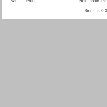
Bahnsteuerung
Heidenhain TN
Siemens 84