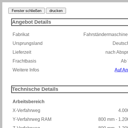
Angebot Details
Fabrikat
Fahrständermaschin
Ursprungsland
Deutsc
Lieferzeit
nach Absp
Frachtbasis
Ab
Weitere Infos
Auf An
Technische Details
Arbeitsbereich
X-Verfahrweg
4.0
Y-Verfahrweg RAM
800 mm - 1.2