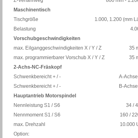
Z-Verfahrweg
800 mm - 1.2
Maschinentisch
Tischgröße
1.000, 1.200 (mm L
Belastung
4.0
Vorschubgeschwindigkeiten
max. Eilganggeschwindigkeiten X / Y / Z
35 
max. programmierbarer Vorschub X / Y / Z
35 
2-Achs-NC-Fräskopf
Schwenkbereicht + / -
A-Achse
Schwenkbereicht + / -
B-Achse
Hauptantrieb Motorspindel
Nennleistung S1 / S6
34 / 
Nennmoment S1 / S6
160 / 2
max. Drehzahl
10.000 
Option: