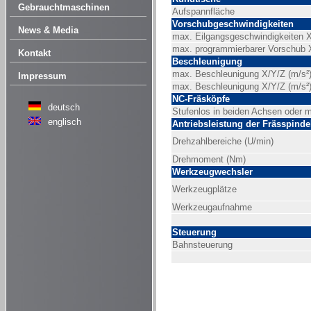
Gebrauchtmaschinen
Aufspannfläche
Vorschubgeschwindigkeiten
News & Media
max. Eilgangsgeschwindigkeiten X
max. programmierbarer Vorschub 
Kontakt
Beschleunigung
max. Beschleunigung X/Y/Z (m/s²
Impressum
max. Beschleunigung X/Y/Z (m/s²)
NC-Fräsköpfe
deutsch
Stufenlos in beiden Achsen oder m
englisch
Antriebsleistung der Frässpinde
Drehzahlbereiche (U/min)
Drehmoment (Nm)
Werkzeugwechsler
Werkzeugplätze
Werkzeugaufnahme
Steuerung
Bahnsteuerung