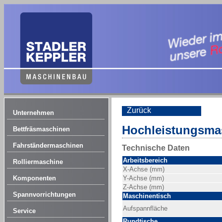
Zurück
Unternehmen
Hochleistungsmas
Bettfräsmaschinen
Fahrständermaschinen
Technische Daten
Arbeitsbereich
Rolliermaschine
X-Achse (mm)
Komponenten
Y-Achse (mm)
Z-Achse (mm)
Spannvorrichtungen
Maschinentisch
Aufspannfläche
Service
Rundtische