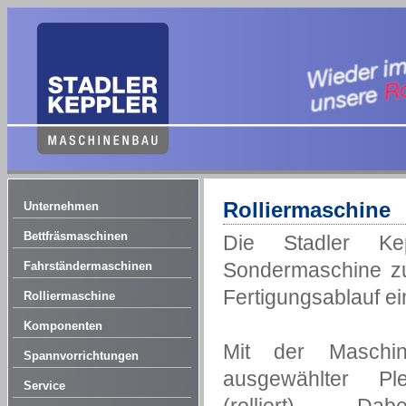
Rolliermaschine
Unternehmen
Bettfräsmaschinen
Die Stadler Kep
Sondermaschine zur
Fahrständermaschinen
Fertigungsablauf ein
Rolliermaschine
Komponenten
Mit der Maschi
Spannvorrichtungen
ausgewählter Ple
Service