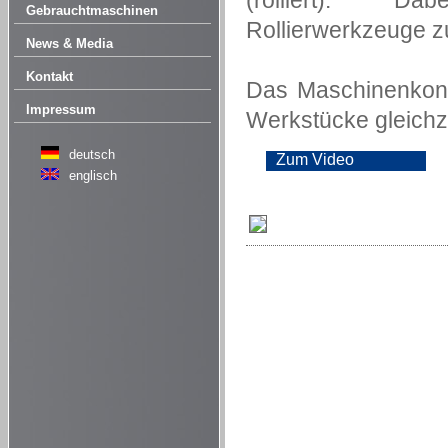
(rolliert). D
Gebrauchtmaschinen
Rollierwerkzeuge z
News & Media
Kontakt
Das Maschinenkonz
Impressum
Werkstücke gleichze
deutsch
Zum Video
englisch